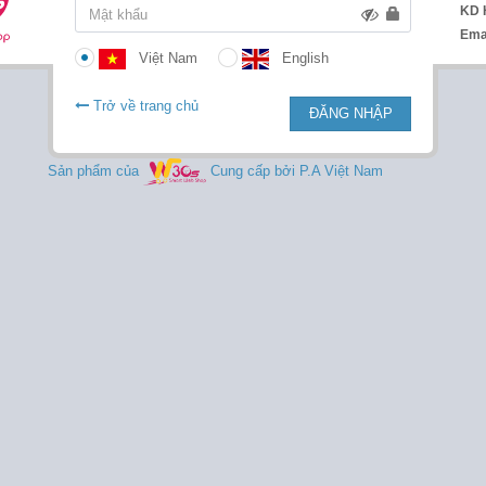
KD 
Ema
Việt Nam
English
Trở về trang chủ
ĐĂNG NHẬP
Sản phẩm của
Cung cấp bởi P.A Việt Nam