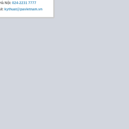
Hà Nội:
024-2231 7777
il:
kythuat@pavietnam.vn