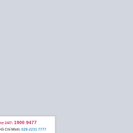
1900 9477
rợ 24/7:
Hồ Chí Minh:
028-2231 7777